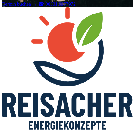
Termin buchen
→
☎ 08331 9957972