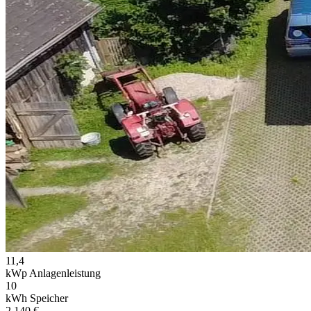
11,4
kWp Anlagenleistung
10
kWh Speicher
2.140 €